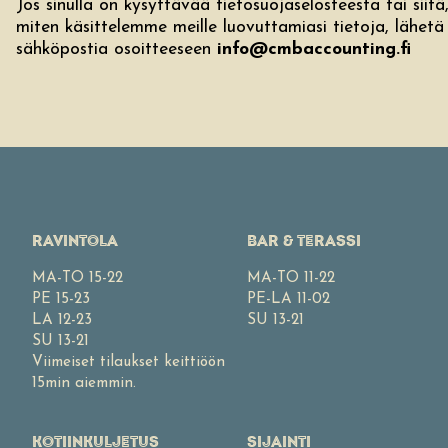
Jos sinulla on kysyttävää tietosuojaselosteesta tai siitä
miten käsittelemme meille luovuttamiasi tietoja, lähetä
sähköpostia osoitteeseen
info@cmbaccounting.fi
RAVINTOLA
BAR & TERASSI
MA-TO 15-22
MA-TO 11-22
PE 15-23
PE-LA 11-02
LA 12-23
SU 13-21
SU 13-21
Viimeiset tilaukset keittiöön
15min aiemmin.
KOTIINKULJETUS
SIJAINTI