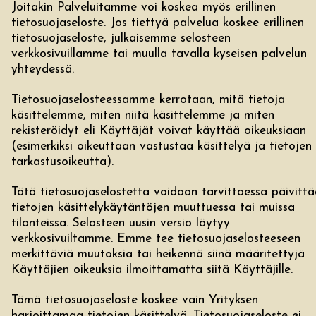
Joitakin Palveluitamme voi koskea myös erillinen
tietosuojaseloste. Jos tiettyä palvelua koskee erillinen
tietosuojaseloste, julkaisemme selosteen
verkkosivuillamme tai muulla tavalla kyseisen palvelun
yhteydessä.
Tietosuojaselosteessamme kerrotaan, mitä tietoja
käsittelemme, miten niitä käsittelemme ja miten
rekisteröidyt eli Käyttäjät voivat käyttää oikeuksiaan
(esimerkiksi oikeuttaan vastustaa käsittelyä ja tietojen
tarkastusoikeutta).
Tätä tietosuojaselostetta voidaan tarvittaessa päivitt
tietojen käsittelykäytäntöjen muuttuessa tai muissa
tilanteissa. Selosteen uusin versio löytyy
verkkosivuiltamme. Emme tee tietosuojaselosteeseen
merkittäviä muutoksia tai heikennä siinä määritettyjä
Käyttäjien oikeuksia ilmoittamatta siitä Käyttäjille.
Tämä tietosuojaseloste koskee vain Yrityksen
harjoittamaa tietojen käsittelyä. Tietosuojaseloste ei