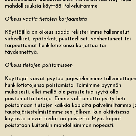
mahdollisuuksia käyttää Palveluitamme.
Oikeus vaatia tietojen korjaamista
Käyttäjillä on oikeus saada rekisteriimme tallennetut
virheelliset, epätarkat, puutteelliset, vanhentuneet tai
tarpeettomat henkilötietonsa korjattua tai
täydennettyä.
Oikeus tietojen poistamiseen
Käyttäjät voivat pyytää järjestelmiimme tallennettuje
henkilötietojensa poistamista. Toimimme pyynnön
mukaisesti, ellei meillä ole perusteltua syytä olla
poistamatta tietoja. Emme välttämättä pysty heti
poistamaan tietojen kaikkia kopioita palvelimiltamme j
taustajärjestelmistämme sen jälkeen, kun aktiivisessa
käytössä olevat tiedot on poistettu. Myös kopiot
poistetaan kuitenkin mahdollisimman nopeasti.