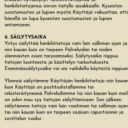
henkilötietojensa siirron tietylle asiakkaalle. Kyseisten
suostumusten ja lupien myötä Käyttäjä vakuuttaa, ett
hänellä on lupa kyseisten suostumusten ja lupien
antamiseen.
6. SÄILYTYSAIKA
Yritys säilyttää henkilötietoja vain lain salliman ajan ja
niin kauan kuin on tarpeen Palveluiden tai niiden
olennaisten osien tarjoamiseksi. Säilytysaika riippuu
tietojen luonteesta ja käsittelyn tarkoituksesta.
Enimmäissäilytysaika voi siis vaihdella käytöstä riippuen
Yleensä säilytämme Käyttäjän henkilötietoja niin kaua
kuin Käyttäjä on postituslistallamme tai
rekisteröityneenä Palveluihimme tai niin kauan kuin meil
on jokin muu syy tietojen säilyttämiseen. Sen jälkeen
säilytämme tietoja vain lain vaatiman tai salliman ajan
tai niin kauan kuin on tarpeen sisäisen raportoinnin ja
sovittelun vuoksi.