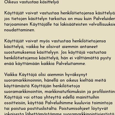
Oikeus vastustaa käsittelyä
Käyttäjät voivat vastustaa henkilötietojensa käsittelyä
jos tietojen käsittelyn tarkoitus on muu kuin Palveluide
tarjoaminen Käyttäjälle tai lakisääteisten velvollisuuksi
noudattaminen.
Käyttäjät voivat myös vastustaa henkilötietojensa
käsittelyä, vaikka he olisivat aiemmin antaneet
suostumuksensa käsittelyyn. Jos käyttäjä vastustaa
henkilötietojensa käsittelyä, hän ei välttämättä pysty
enää käyttämään kaikkia Palveluitamme.
Vaikka Käyttäjä olisi aiemmin hyväksynyt
suoramarkkinoinnin, hänellä on oikeus kieltää meitä
käyttämästä Käyttäjän henkilötietoja
suoramarkkinointiin, markkinatutkimuksiin ja profilointiin
Käyttäjä voi ottaa yhteyttä edellä mainittuihin
osoitteisiin, käyttää Palveluihimme kuuluvia toimintoja
tai poistua postituslistalta. Poistumisohjeet löytyvät
jokaisesta lähettämästämme suoramarkkinointiviestistä.