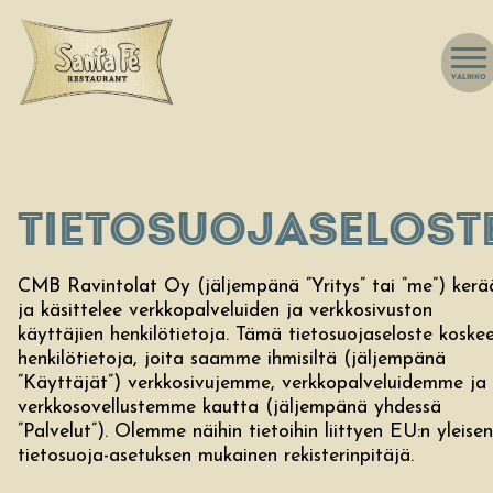
VALIKKO
TIETOSUOJASELOST
CMB Ravintolat Oy (jäljempänä ”Yritys” tai ”me”) kerä
ja käsittelee verkkopalveluiden ja verkkosivuston
käyttäjien henkilötietoja. Tämä tietosuojaseloste koske
henkilötietoja, joita saamme ihmisiltä (jäljempänä
”Käyttäjät”) verkkosivujemme, verkkopalveluidemme ja
verkkosovellustemme kautta (jäljempänä yhdessä
”Palvelut”). Olemme näihin tietoihin liittyen EU:n yleisen
tietosuoja-asetuksen mukainen rekisterinpitäjä.