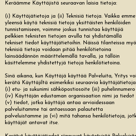
Keräämme Käyttäjistä seuraavan laisia tietoja:
(i) Käyttäjätietoja ja (ii) Teknisiä tietoja. Vaikka emme
yleensä käytä teknisiä tietoja yksittäisten henkilöiden
tunnistamiseen, voimme joskus tunnistaa käyttäjiä
pelkkien teknisten tietojen avulla tai yhdistämällä
tekniset tiedot käyttäjätietoihin. Näissä tilanteissa my
teknisiä tietoja voidaan pitää henkilötietoina
lainsäädännön määrittelemällä tavalla, ja tällöin
käsittelemme yhdistettyjä tietoja henkilötietoina.
Sinä aikana, kun Käyttäjä käyttää Palveluita, Yritys vo
kerätä Käyttäjiltä esimerkiksi seuraavia käyttäjätietoja
(i) etu- ja sukunimi sähköpostiosoite (iii) puhelinnumero
(iv) Käyttäjän edustaman organisaation nimi ja tiedot
(v) tiedot, jotka käyttäjä antaa arvioidessaan
palveluitamme tai antaessaan palautetta
palveluistamme ja (vi) mitä tahansa henkilötietoja, jot
käyttäjät antavat itse.