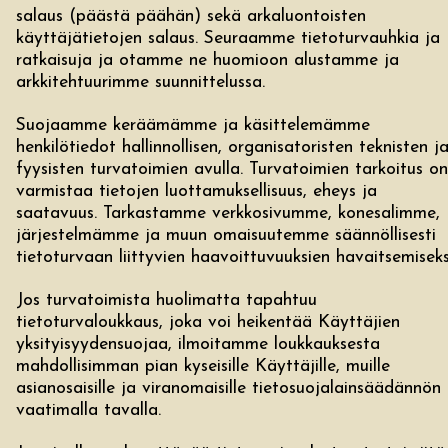
salaus (päästä päähän) sekä arkaluontoisten
käyttäjätietojen salaus. Seuraamme tietoturvauhkia ja
ratkaisuja ja otamme ne huomioon alustamme ja
arkkitehtuurimme suunnittelussa.
Suojaamme keräämämme ja käsittelemämme
henkilötiedot hallinnollisen, organisatoristen teknisten j
fyysisten turvatoimien avulla. Turvatoimien tarkoitus on
varmistaa tietojen luottamuksellisuus, eheys ja
saatavuus. Tarkastamme verkkosivumme, konesalimme,
järjestelmämme ja muun omaisuutemme säännöllisesti
tietoturvaan liittyvien haavoittuvuuksien havaitsemiseks
Jos turvatoimista huolimatta tapahtuu
tietoturvaloukkaus, joka voi heikentää Käyttäjien
yksityisyydensuojaa, ilmoitamme loukkauksesta
mahdollisimman pian kyseisille Käyttäjille, muille
asianosaisille ja viranomaisille tietosuojalainsäädännön
vaatimalla tavalla.