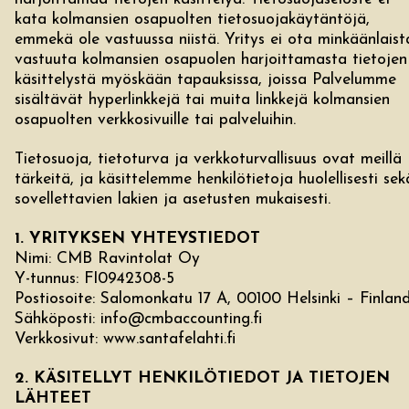
kata kolmansien osapuolten tietosuojakäytäntöjä,
emmekä ole vastuussa niistä. Yritys ei ota minkäänlaist
vastuuta kolmansien osapuolen harjoittamasta tietojen
käsittelystä myöskään tapauksissa, joissa Palvelumme
sisältävät hyperlinkkejä tai muita linkkejä kolmansien
osapuolten verkkosivuille tai palveluihin.
Tietosuoja, tietoturva ja verkkoturvallisuus ovat meillä
tärkeitä, ja käsittelemme henkilötietoja huolellisesti sek
sovellettavien lakien ja asetusten mukaisesti.
1. YRITYKSEN YHTEYSTIEDOT
Nimi: CMB Ravintolat Oy
Y-tunnus: FI0942308-5
Postiosoite: Salomonkatu 17 A, 00100 Helsinki – Finlan
Sähköposti: info@cmbaccounting.fi
Verkkosivut: www.santafelahti.fi
2. KÄSITELLYT HENKILÖTIEDOT JA TIETOJEN
LÄHTEET