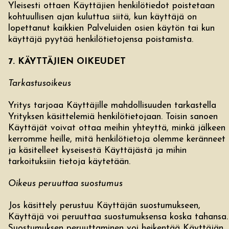
Yleisesti ottaen Käyttäjien henkilötiedot poistetaan
kohtuullisen ajan kuluttua siitä, kun käyttäjä on
lopettanut kaikkien Palveluiden osien käytön tai kun
käyttäjä pyytää henkilötietojensa poistamista.
7. KÄYTTÄJIEN OIKEUDET
Tarkastusoikeus
Yritys tarjoaa Käyttäjille mahdollisuuden tarkastella
Yrityksen käsittelemiä henkilötietojaan. Toisin sanoen
Käyttäjät voivat ottaa meihin yhteyttä, minkä jälkeen
kerromme heille, mitä henkilötietoja olemme keränneet
ja käsitelleet kyseisestä Käyttäjästä ja mihin
tarkoituksiin tietoja käytetään.
Oikeus peruuttaa suostumus
Jos käsittely perustuu Käyttäjän suostumukseen,
Käyttäjä voi peruuttaa suostumuksensa koska tahansa.
Suostumuksen peruuttaminen voi heikentää Käyttäjän