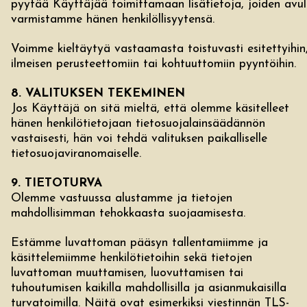
pyytää Käyttäjää toimittamaan lisätietoja, joiden avul
varmistamme hänen henkilöllisyytensä.
Voimme kieltäytyä vastaamasta toistuvasti esitettyihin
ilmeisen perusteettomiin tai kohtuuttomiin pyyntöihin.
8. VALITUKSEN TEKEMINEN
Jos Käyttäjä on sitä mieltä, että olemme käsitelleet
hänen henkilötietojaan tietosuojalainsäädännön
vastaisesti, hän voi tehdä valituksen paikalliselle
tietosuojaviranomaiselle.
9. TIETOTURVA
Olemme vastuussa alustamme ja tietojen
mahdollisimman tehokkaasta suojaamisesta.
Estämme luvattoman pääsyn tallentamiimme ja
käsittelemiimme henkilötietoihin sekä tietojen
luvattoman muuttamisen, luovuttamisen tai
tuhoutumisen kaikilla mahdollisilla ja asianmukaisilla
turvatoimilla. Näitä ovat esimerkiksi viestinnän TLS-