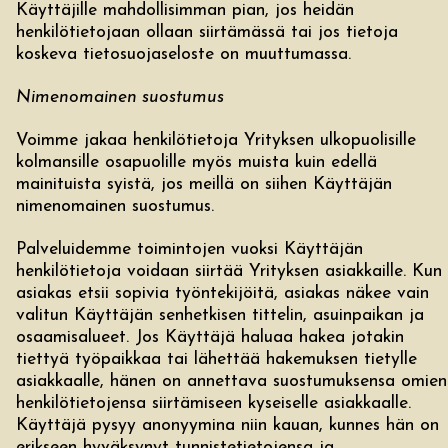
Käyttäjille mahdollisimman pian, jos heidän
henkilötietojaan ollaan siirtämässä tai jos tietoja
koskeva tietosuojaseloste on muuttumassa.
Nimenomainen suostumus
Voimme jakaa henkilötietoja Yrityksen ulkopuolisille
kolmansille osapuolille myös muista kuin edellä
mainituista syistä, jos meillä on siihen Käyttäjän
nimenomainen suostumus.
Palveluidemme toimintojen vuoksi Käyttäjän
henkilötietoja voidaan siirtää Yrityksen asiakkaille. Kun
asiakas etsii sopivia työntekijöitä, asiakas näkee vain
valitun Käyttäjän senhetkisen tittelin, asuinpaikan ja
osaamisalueet. Jos Käyttäjä haluaa hakea jotakin
tiettyä työpaikkaa tai lähettää hakemuksen tietylle
asiakkaalle, hänen on annettava suostumuksensa omien
henkilötietojensa siirtämiseen kyseiselle asiakkaalle.
Käyttäjä pysyy anonyymina niin kauan, kunnes hän on
erikseen hyväksynyt tunnistetietojensa ja