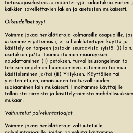
tietosuojaselosteessa määritettyjä tarkoituksia varten 
kaikkien sovellettavien lakien ja asetusten mukaisesti.
Oikeudelliset syyt
Voimme jakaa henkilötietoja kolmansille osapuolille, jos
uskomme vilpittömästi, että henkilötietojen käyttö ja
käsittely on tarpeen jostakin seuraavista syistä: (i) lain,
asetuksen ja/tai tuomioistuimen määräyksen
noudattaminen (ii) petoksen, turvallisuusongelman tai
teknisen ongelman huomaaminen, estäminen tai muu
käsitteleminen ja/tai (iii) Yrityksen, Käyttäjien tai
yleisten etujen, omaisuuden tai turvallisuuden
suojaaminen lain mukaisesti. Ilmoitamme käyttäjille
tällaisista siirroista ja käsittelytoimista mahdollisuuksie
mukaan.
Valtuutetut palveluntarjoajat
Voimme jakaa henkilötietoja valtuutetuille
palveluntarjoajille, joiden palveluita käytämme