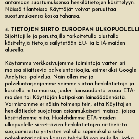
antamaan suostumuksensa henkilötietojen käsittelyyn.
Näissä tilanteissa Käyttäjät voivat peruuttaa
suostumuksensa koska tahansa.
4. TIETOJEN SIIRTO EUROOPAN ULKOPUOLELL
Sijoittajille ja perustajille tarkoitetulla alustalla
käsiteltyjä tietoja säilytetään EU- ja ETA-maiden
alueella.
Käytämme verkkosivujemme toimintoja varten eri
maissa sijaitsevia palveluntarjoajia, esimerkiksi Google
Analytics -palvelua. Näin ollen me ja
palveluntarjoajamme voimme siirtää henkilötietoja ja
käsitellä niitä maissa, joiden lainsäädäntö eroaa ETA-
maiden tai Käyttäjän kotipaikan lainsäädännöstä.
Varmistamme erinäisin toimenpitein, että Käyttäjien
henkilötiedot suojataan asianmukaisesti maissa, joissa
käsittelemme niitä. Huolehdimme ETA-maiden
ulkopuolelle siirrettävien henkilötietojen riittävästä
suojaamisesta yritysten välisillä sopimuksilla sekä
palveluntarjoajien kanssa tehdyillä sopimuksilla, jotka