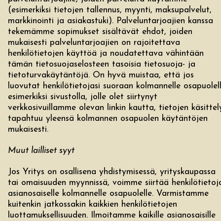
(esimerkiksi tietojen tallennus, myynti, maksupalvelut,
markkinointi ja asiakastuki). Palveluntarjoajien kanssa
tekemämme sopimukset sisältävät ehdot, joiden
mukaisesti palveluntarjoajien on rajoitettava
henkilötietojen käyttöä ja noudatettava vähintään
tämän tietosuojaselosteen tasoisia tietosuoja- ja
tietoturvakäytäntöjä. On hyvä muistaa, että jos
luovutat henkilötietojasi suoraan kolmannelle osapuolel
esimerkiksi sivustolla, jolle olet siirtynyt
verkkosivuillamme olevan linkin kautta, tietojen käsittel
tapahtuu yleensä kolmannen osapuolen käytäntöjen
mukaisesti.
Muut lailliset syyt
Jos Yritys on osallisena yhdistymisessä, yrityskaupassa
tai omaisuuden myynnissä, voimme siirtää henkilötietoj
asianosaiselle kolmannelle osapuolelle. Varmistamme
kuitenkin jatkossakin kaikkien henkilötietojen
luottamuksellisuuden. Ilmoitamme kaikille asianosaisille