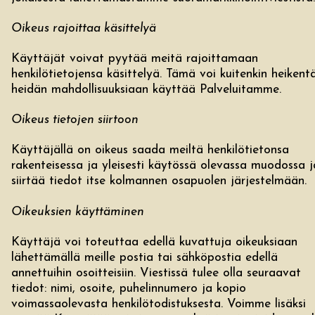
Oikeus rajoittaa käsittelyä
Käyttäjät voivat pyytää meitä rajoittamaan
henkilötietojensa käsittelyä. Tämä voi kuitenkin heikent
heidän mahdollisuuksiaan käyttää Palveluitamme.
Oikeus tietojen siirtoon
Käyttäjällä on oikeus saada meiltä henkilötietonsa
rakenteisessa ja yleisesti käytössä olevassa muodossa j
siirtää tiedot itse kolmannen osapuolen järjestelmään.
Oikeuksien käyttäminen
Käyttäjä voi toteuttaa edellä kuvattuja oikeuksiaan
lähettämällä meille postia tai sähköpostia edellä
annettuihin osoitteisiin. Viestissä tulee olla seuraavat
tiedot: nimi, osoite, puhelinnumero ja kopio
voimassaolevasta henkilötodistuksesta. Voimme lisäksi