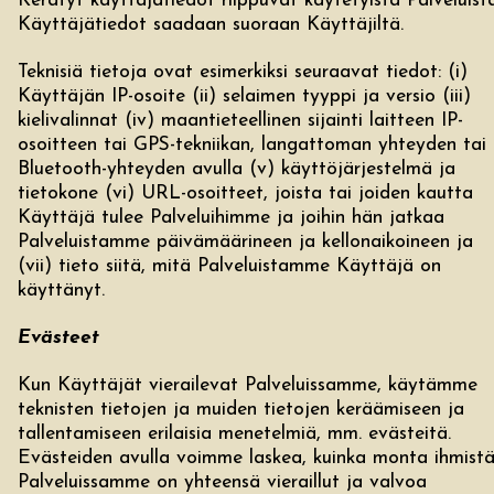
Kerätyt käyttäjätiedot riippuvat käytetyistä Palveluista
Käyttäjätiedot saadaan suoraan Käyttäjiltä.
Teknisiä tietoja ovat esimerkiksi seuraavat tiedot: (i)
Käyttäjän IP-osoite (ii) selaimen tyyppi ja versio (iii)
kielivalinnat (iv) maantieteellinen sijainti laitteen IP-
osoitteen tai GPS-tekniikan, langattoman yhteyden tai
Bluetooth-yhteyden avulla (v) käyttöjärjestelmä ja
tietokone (vi) URL-osoitteet, joista tai joiden kautta
Käyttäjä tulee Palveluihimme ja joihin hän jatkaa
Palveluistamme päivämäärineen ja kellonaikoineen ja
(vii) tieto siitä, mitä Palveluistamme Käyttäjä on
käyttänyt.
Evästeet
Kun Käyttäjät vierailevat Palveluissamme, käytämme
teknisten tietojen ja muiden tietojen keräämiseen ja
tallentamiseen erilaisia menetelmiä, mm. evästeitä.
Evästeiden avulla voimme laskea, kuinka monta ihmist
Palveluissamme on yhteensä vieraillut ja valvoa