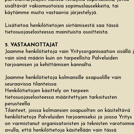
sisältävät vakiomuotoisia sopimuslausekkeita, tai
käytämme muita vastaavia järjestelyjä.
Lisätietoa henkilötietojen siirtämisestä saa tässä
tietosuojaselosteessa mainituista osoitteista.
5. VASTAANOTTAJAT
Jaamme henkilötietoja vain Yritysorganisaation sisällä 
vain siinä määrin kuin on tarpeellista Palveluiden
tarjoamisen ja kehittämisen kannalta.
Jaamme henkilötietoja kolmansille osapuolille vain
seuraavissa tilanteissa:
Henkilötietojen käsittely on tarpeen
tietosuojaselosteessa määritettyjen tarkoitusten
perusteella
Tilanteet, joissa kolmansien osapuolten on käsiteltävä
henkilötietoja Palveluiden tarjoamiseksi ja joissa Yritys
on varmistanut organisatoristen ja teknisten varotoimi
avulla, että henkilötietoja käsitellään vain tässä