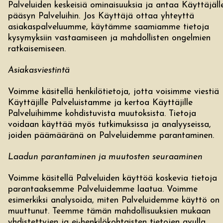
Palveluiden keskeisiä ominaisuuksia ja antaa Käyttäjäll
pääsyn Palveluihin. Jos Käyttäjä ottaa yhteyttä
asiakaspalveluumme, käytämme saamiamme tietoja
kysymyksiin vastaamiseen ja mahdollisten ongelmien
ratkaisemiseen.
Asiakasviestintä
Voimme käsitellä henkilötietoja, jotta voisimme viestiä
Käyttäjille Palveluistamme ja kertoa Käyttäjille
Palveluihimme kohdistuvista muutoksista. Tietoja
voidaan käyttää myös tutkimuksissa ja analyyseissa,
joiden päämääränä on Palveluidemme parantaminen.
Laadun parantaminen ja muutosten seuraaminen
Voimme käsitellä Palveluiden käyttöä koskevia tietoja
parantaaksemme Palveluidemme laatua. Voimme
esimerkiksi analysoida, miten Palveluidemme käyttö on
muuttunut. Teemme tämän mahdollisuuksien mukaan
yhdistettyjen ja ei-henkilökohtaisten tietojen avulla.