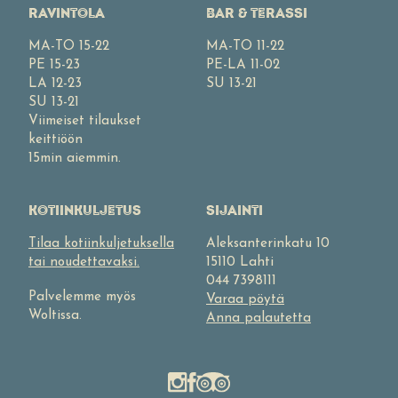
RAVINTOLA
BAR & TERASSI
MA-TO 15-22
MA-TO 11-22
PE 15-23
PE-LA 11-02
LA 12-23
SU 13-21
SU 13-21
Viimeiset tilaukset
keittiöön
15min aiemmin.
KOTIINKULJETUS
SIJAINTI
Tilaa kotiinkuljetuksella
Aleksanterinkatu 10
tai noudettavaksi.
15110 Lahti
044 7398111
Palvelemme myös
Varaa pöytä
Woltissa.
Anna palautetta