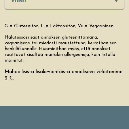
VIINIT
G = Gluteeniton, L = Laktoositon, Ve = Vegaaninen
Halutessasi saat annoksen gluteenittomana,
vegaanisena tai miedosti maustettuna, kerrothan sen
henkilökunnalle. Huomioithan myös, että annokset
saattavat sisältää muitakin allergeeneja, kuin listalla
mainitut.
Mahdollisista lisäkevaihtoista annokseen veloitamme
2 €.