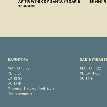
AFTER WORK BY SANTA FÉ BAR &
SUMMER S
TERRACE
RAVINTOLA
BAR & TERASS
MA-TO 15-22
MA-TO 11-22
PE 15-23
PE-LA 11-02
LA 12-23
SU 13-21
SU 13-21
Viimeiset tilaukset keittiöön
15min aiemmin.