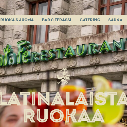
RUOKA & JUOMA
BAR & TERASSI
CATERING
SAUNA
LATINALAIST
RUOKAA