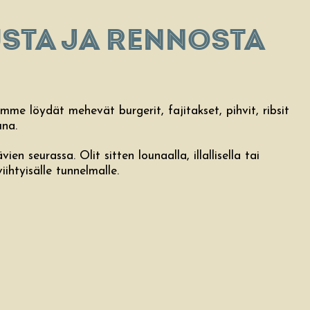
TA ​​JA RENNOSTA
me löydät mehevät burgerit, fajitakset, pihvit, ribsit
una.
 seurassa. Olit sitten lounaalla, illallisella tai
ihtyisälle tunnelmalle.