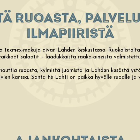
Ä RUOASTA, PALVELUS
ILMAPIIRISTÄ
a texmex-makuja aivan Lahden keskustassa. Ruokalistaltam
raikkaat salaatit – laadukkaista raaka-aineista valmistett
auttia ruoasta, kylmistä juomista ja Lahden kesästä ystävien
vien kanssa, Santa Fé Lahti on paikka hyvälle ruoalle ja vi