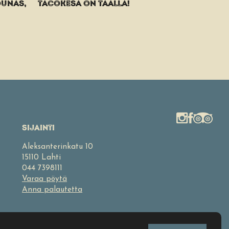
OUNAS,
TACOKESÄ ON TÄÄLLÄ!
SIJAINTI
Aleksanterinkatu 10
15110 Lahti
044 7398111
Varaa pöytä
Anna palautetta