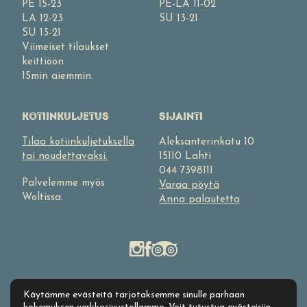
PE 15-23
PE-LA 11-02
LA 12-23
SU 13-21
SU 13-21
Viimeiset tilaukset
keittiöön
15min aiemmin.
KOTIINKULJETUS
SIJAINTI
Tilaa kotiinkuljetuksella
Aleksanterinkatu 10
tai noudettavaksi.
15110 Lahti
044 7398111
Palvelemme myös
Varaa pöytä
Woltissa.
Anna palautetta
Käytämme evästeitä tarjotaksemme sinulle parhaan